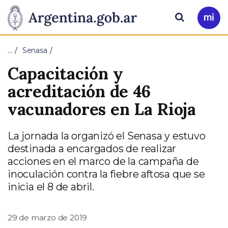
Pasar al contenido principal
Presidencia
Buscar
Ir
a
de
Mi
…
Senasa
Arg
la
Capacitación y
Nación
acreditación de 46
vacunadores en La Rioja
La jornada la organizó el Senasa y estuvo
destinada a encargados de realizar
acciones en el marco de la campaña de
inoculación contra la fiebre aftosa que se
inicia el 8 de abril.
29 de marzo de 2019