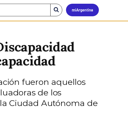
Mi
Buscar
en
el
Argen
sitio
Discapacidad
scapacidad
ación fueron aquellos
luadoras de los
 y la Ciudad Autónoma de