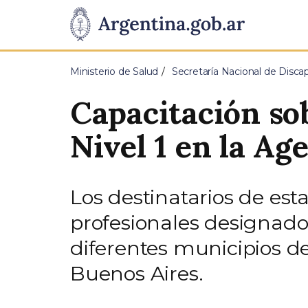
Pasar al contenido principal
Presidencia
de
Ministerio de Salud
Secretaría Nacional de Disca
la
Capacitación so
Nación
Nivel 1 en la Ag
Los destinatarios de est
profesionales designado
diferentes municipios d
Buenos Aires.