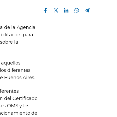
Compartir en Facebook
Compartir en Twitter
Compartir en Linkedin
Compartir en Whatsapp
Compartir en Telegram
ra de la Agencia
bilitación para
 sobre la
 aquellos
los diferentes
e Buenos Aires.
iferentes
n del Certificado
nes OMS y los
funcionamiento de