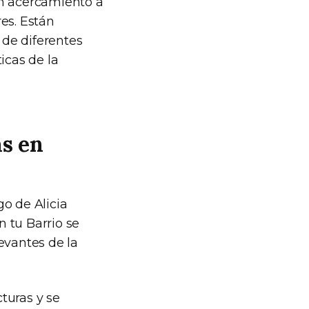
un acercamiento a
res. Están
de diferentes
icas de la
s en
o de Alicia
n tu Barrio se
evantes de la
turas y se