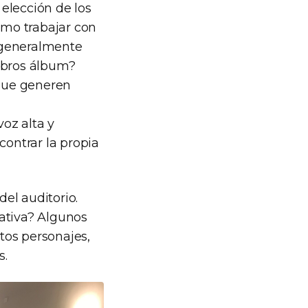
 elección de los
ómo trabajar con
 generalmente
libros álbum?
que generen
voz alta y
contrar la propia
del auditorio.
ativa? Algunos
ntos personajes,
s.