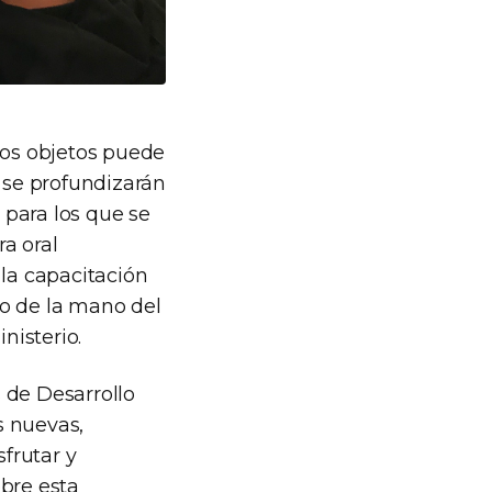
ros objetos puede
s se profundizarán
 para los que se
a oral
 la capacitación
rio de la mano del
nisterio.
 de Desarrollo
s nuevas,
sfrutar y
obre esta