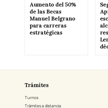
Aumento del 50%
Se
de las Becas
Ap
Manuel Belgrano
es
para carreras
al
estratégicas
re
Le
dé
Trámites
Turnos
Trámites a distancia