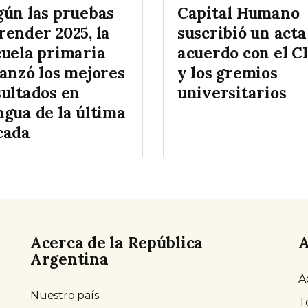
gún las pruebas
Capital Humano
render 2025, la
suscribió un acta
cuela primaria
acuerdo con el C
canzó los mejores
y los gremios
sultados en
universitarios
ngua de la última
cada
Acerca de la República
A
Argentina
A
Nuestro país
T