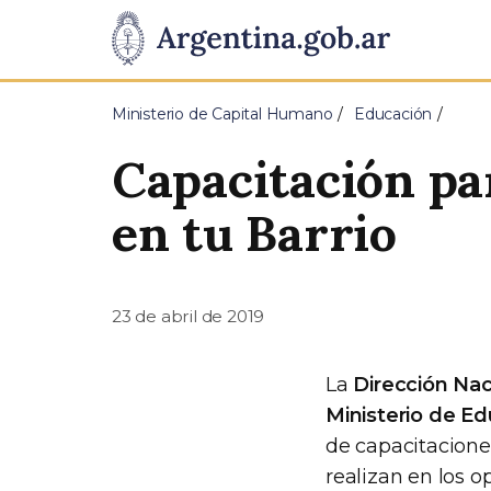
Pasar al contenido principal
Presidencia
de
Ministerio de Capital Humano
Educación
la
Capacitación pa
Nación
en tu Barrio
23 de abril de 2019
La
Dirección Nac
Ministerio de Ed
de capacitacione
realizan en los o