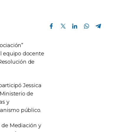
Compartir en Facebook
Compartir en Twitter
Compartir en Linkedin
Compartir en Whatsapp
Compartir en Telegram
ociación”
el equipo docente
Resolución de
articipó Jessica
Ministerio de
as y
anismo público.
l de Mediación y