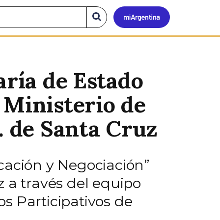
Mi
Buscar
en
el
Argen
sitio
aría de Estado
 Ministerio de
. de Santa Cruz
cación y Negociación”
 a través del equipo
s Participativos de