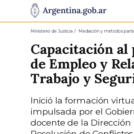
Pasar al contenido principal
Presidencia
de
Ministerio de Justicia
Mediación y métodos partici
la
Capacitación al 
Nación
de Empleo y Rel
Trabajo y Seguri
Inició la formación vir
impulsada por el Gobiern
docente de la Dirección
Resolución de Conflictos