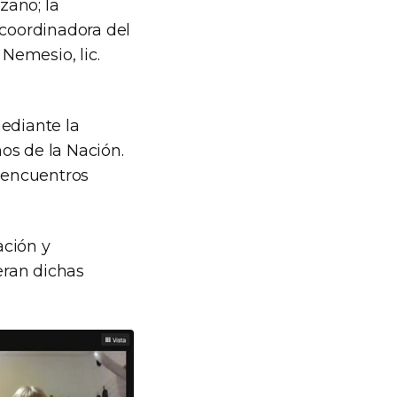
zano; la
 coordinadora del
 Nemesio, lic.
mediante la
os de la Nación.
y encuentros
ación y
eran dichas