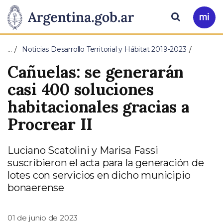
Pasar al contenido principal
Presidencia
Buscar
Ir
a
de
Mi
…
Noticias Desarrollo Territorial y Hábitat 2019-2023
Arg
la
Cañuelas: se generarán
Nación
casi 400 soluciones
habitacionales gracias a
Procrear II
Luciano Scatolini y Marisa Fassi
suscribieron el acta para la generación de
lotes con servicios en dicho municipio
bonaerense
01 de junio de 2023