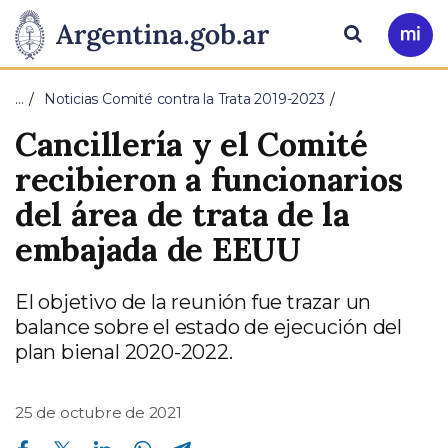
Pasar al contenido principal
Presidencia
Buscar
Ir
a
de
Mi
…
Noticias Comité contra la Trata 2019-2023
Arg
la
Cancillería y el Comité
Nación
recibieron a funcionarios
del área de trata de la
embajada de EEUU
El objetivo de la reunión fue trazar un
balance sobre el estado de ejecución del
plan bienal 2020-2022.
25 de octubre de 2021
Compartir en Facebook
Compartir en Twitter
Compartir en Linkedin
Compartir en Whatsapp
Compartir en Telegram