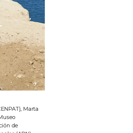
 CENPAT), Marta
-Museo
ción de