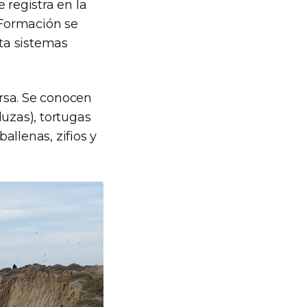
 registra en la
 Formación se
ta sistemas
rsa. Se conocen
luzas), tortugas
allenas, zifios y