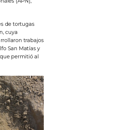
nales (APN),
es de tortugas
n, cuya
rrollaron trabajos
lfo San Matías y
 que permitió al