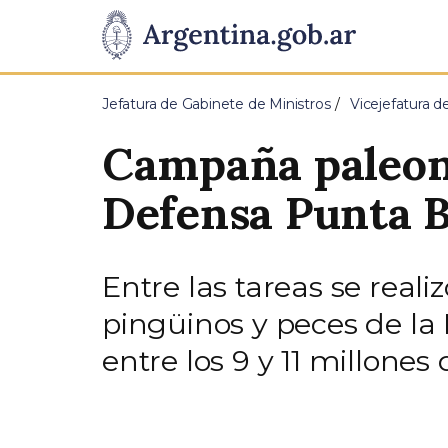
Pasar al contenido principal
Presidencia
de
Jefatura de Gabinete de Ministros
Vicejefatura d
la
Campaña paleont
Nación
Defensa Punta 
Entre las tareas se reali
pingüinos y peces de l
entre los 9 y 11 millones