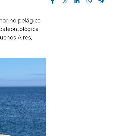
marino pelágico
paleontológica
uenos Aires,