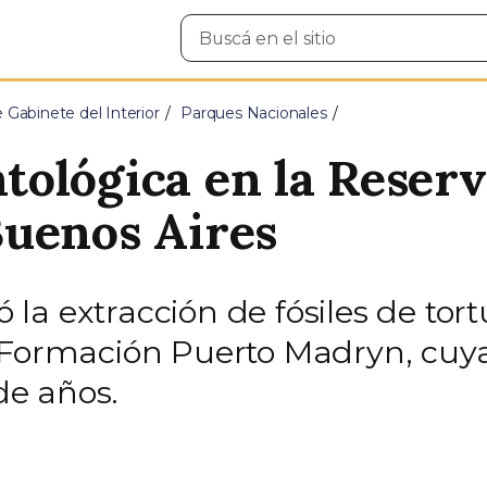
Buscar
en
el
sitio
e Gabinete del Interior
Parques Nacionales
ológica en la Reserv
Buenos Aires
zó la extracción de fósiles de to
a Formación Puerto Madryn, cu
 de años.