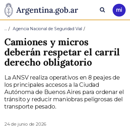
Pasar al contenido principal
Presidencia
Buscar
Ir
a
de
Mi
…
Agencia Nacional de Seguridad Vial
Arg
la
Camiones y micros
Nación
deberán respetar el carril
derecho obligatorio
La ANSV realiza operativos en 8 peajes de
los principales accesos a la Ciudad
Autónoma de Buenos Aires para ordenar el
tránsito y reducir maniobras peligrosas del
transporte pesado.
24 de junio de 2026