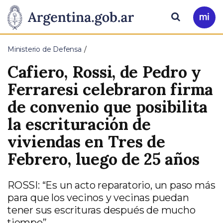
Pasar al contenido principal
Presidencia
Buscar
Ir
a
de
Mi
Ministerio de Defensa
Arg
la
Cafiero, Rossi, de Pedro y
Nación
Ferraresi celebraron firma
de convenio que posibilita
la escrituración de
viviendas en Tres de
Febrero, luego de 25 años
ROSSI: “Es un acto reparatorio, un paso más
para que los vecinos y vecinas puedan
tener sus escrituras después de mucho
tiempo”