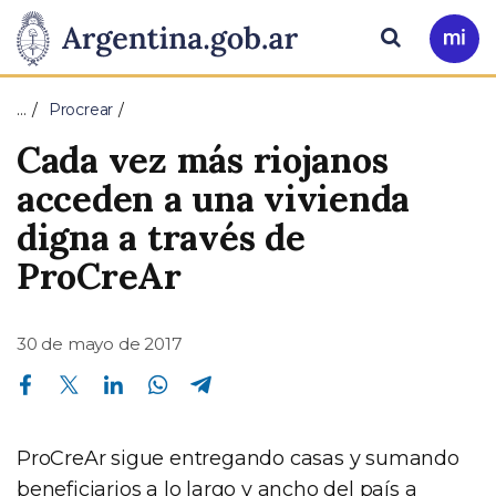
Pasar al contenido principal
Presidencia
Buscar
Ir
a
de
Mi
…
Procrear
Arg
la
Cada vez más riojanos
Nación
acceden a una vivienda
digna a través de
ProCreAr
30 de mayo de 2017
Compartir en Facebook
Compartir en Twitter
Compartir en Linkedin
Compartir en Whatsapp
Compartir en Telegram
ProCreAr sigue entregando casas y sumando
beneficiarios a lo largo y ancho del país a