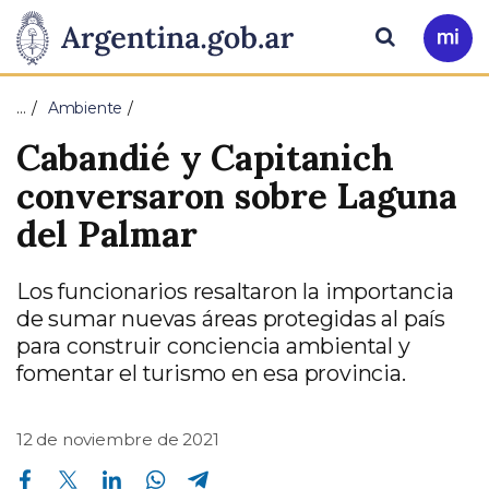
Pasar al contenido principal
Presidencia
Buscar
Ir
a
de
Mi
…
Ambiente
Arg
la
Cabandié y Capitanich
Nación
conversaron sobre Laguna
del Palmar
Los funcionarios resaltaron la importancia
de sumar nuevas áreas protegidas al país
para construir conciencia ambiental y
fomentar el turismo en esa provincia.
12 de noviembre de 2021
Compartir en Facebook
Compartir en Twitter
Compartir en Linkedin
Compartir en Whatsapp
Compartir en Telegram