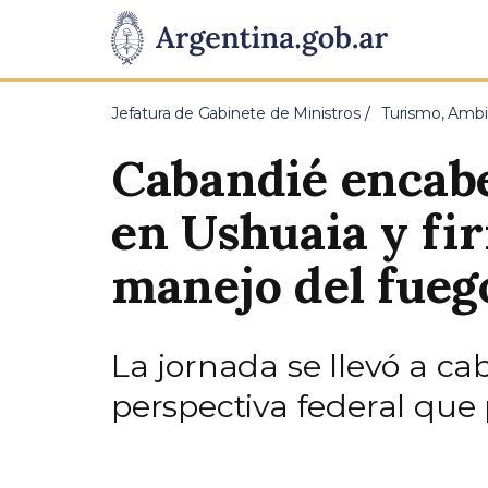
Pasar al contenido principal
Presidencia
de
Jefatura de Gabinete de Ministros
Turismo, Ambi
la
Cabandié encab
Nación
en Ushuaia y fi
manejo del fueg
La jornada se llevó a ca
perspectiva federal que