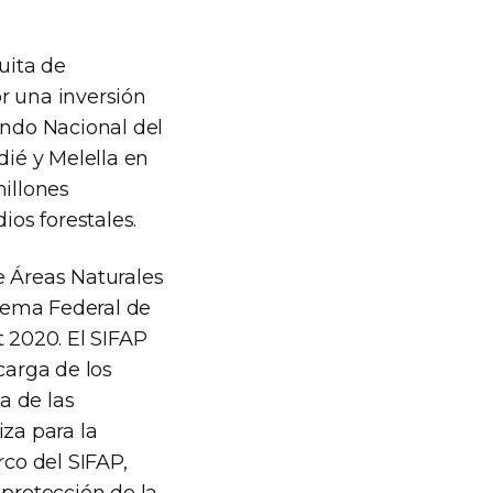
uita de
 una inversión
ondo Nacional del
ié y Melella en
millones
ios forestales.
e Áreas Naturales
stema Federal de
t 2020. El SIFAP
carga de los
a de las
iza para la
rco del SIFAP,