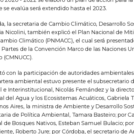
o 2020 - 2022 se elaboró un plan de acción para la
e se evalúa será extendido hasta el 2023.
a, la secretaria de Cambio Climático, Desarrollo So
ia Nicolini, también explicó el Plan Nacional de Mit
ambio Climático (PNMACC), el cual será presentad
a Partes de la Convención Marco de las Naciones Un
o (CMNUCC).
ó con la participación de autoridades ambientales 
artera ambiental estuvo presente el subsecretario 
al e Interinstitucional, Nicolás Fernández y la direct
 del Agua y los Ecosistemas Acuáticos, Gabriela Tri
os Aires, la ministra de Ambiente y Desarrollo Sos
etaria de Política Ambiental, Tamara Basteiro; por C
ial de Bosques Nativos, Esteban Samuel Bulacio; por
ente, Roberto Jure; por Córdoba, el secretario de 