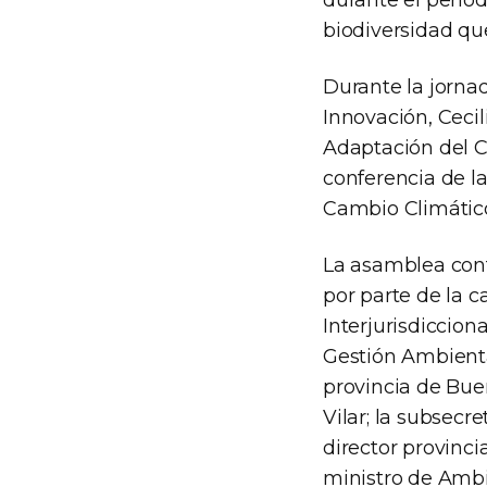
durante el períod
biodiversidad qu
Durante la jornad
Innovación, Cecil
Adaptación del C
conferencia de l
Cambio Climátic
La asamblea cont
por parte de la c
Interjurisdiccion
Gestión Ambiental
provincia de Buen
Vilar; la subsecr
director provinc
ministro de Ambi