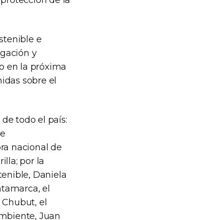
 protección de la
stenible e
igación y
o en la próxima
idas sobre el
de todo el país:
de
ora nacional de
lla; por la
tenible, Daniela
atamarca, el
 Chubut, el
Ambiente, Juan