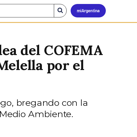
Mi
Buscar
en
el
Argen
sitio
lea del COFEMA
elella por el
uego, bregando con la
e Medio Ambiente.