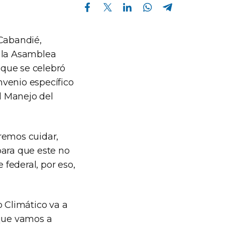
Compartir en Facebook
Compartir en Twitter
Compartir en Linkedin
Compartir en Whatsapp
Compartir en Telegram
 Cabandié,
, la Asamblea
 que se celebró
nvenio específico
el Manejo del
remos cuidar,
para que este no
 federal, por eso,
 Climático va a
 que vamos a