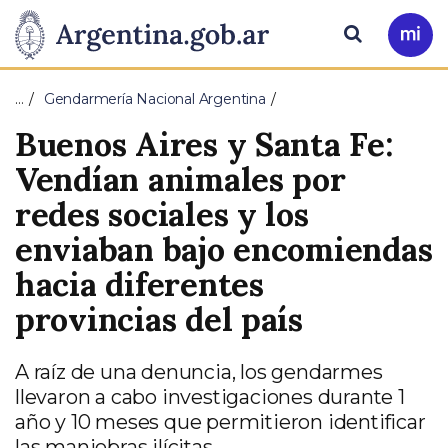
Pasar al contenido principal
Presidencia
Buscar
Ir
a
de
Mi
…
Gendarmería Nacional Argentina
Arg
la
Buenos Aires y Santa Fe:
Nación
Vendían animales por
redes sociales y los
enviaban bajo encomiendas
hacia diferentes
provincias del país
A raíz de una denuncia, los gendarmes
llevaron a cabo investigaciones durante 1
año y 10 meses que permitieron identificar
las maniobras ilícitas.