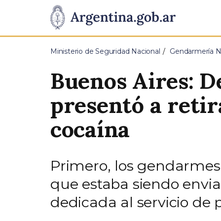
Pasar al contenido principal
Presidencia
de
Ministerio de Seguridad Nacional
Gendarmería Na
la
Buenos Aires: D
Nación
presentó a reti
cocaína
Primero, los gendarmes 
que estaba siendo envi
dedicada al servicio de 