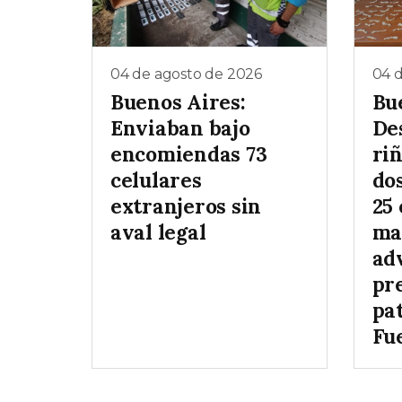
04 de agosto de 2026
04 
Buenos Aires:
Bu
Enviaban bajo
De
encomiendas 73
ri
celulares
dos
extranjeros sin
25 
aval legal
ma
adv
pr
pat
Fu