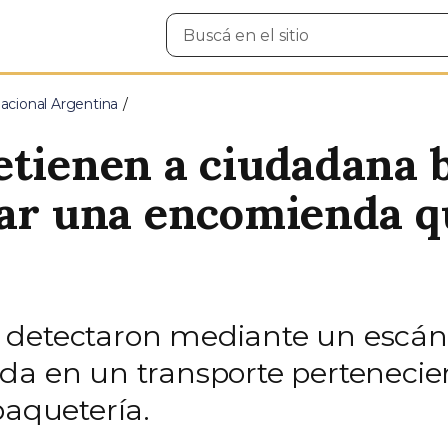
Buscar
en
el
sitio
cional Argentina
etienen a ciudadana b
rar una encomienda q
detectaron mediante un escáner
ada en un transporte perteneci
paquetería.