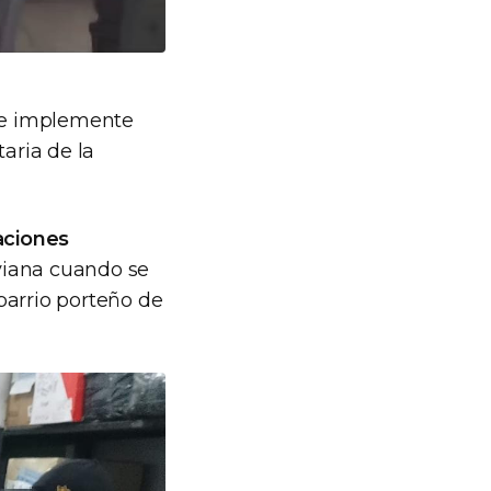
se implemente
aria de la
aciones
viana cuando se
barrio porteño de