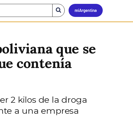
Mi
Buscar
en
el
Argen
sitio
oliviana que se
ue contenía
 2 kilos de la droga
ente a una empresa