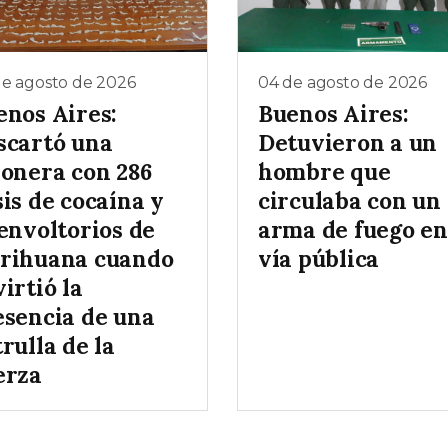
de agosto de 2026
04 de agosto de 2026
enos Aires:
Buenos Aires:
scartó una
Detuvieron a un
ñonera con 286
hombre que
is de cocaína y
circulaba con un
envoltorios de
arma de fuego en
rihuana cuando
vía pública
irtió la
esencia de una
rulla de la
erza