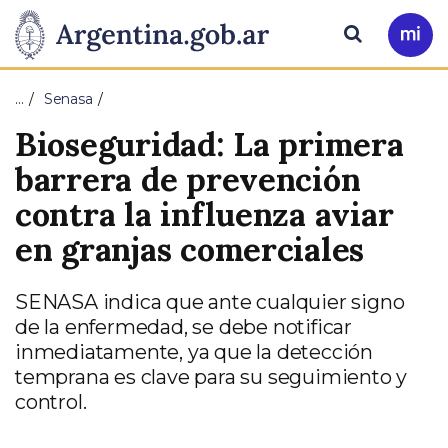
Pasar al contenido principal
Presidencia
Buscar
Ir
a
de
Mi
…
Senasa
Arg
la
Bioseguridad: La primera
Nación
barrera de prevención
contra la influenza aviar
en granjas comerciales
SENASA indica que ante cualquier signo
de la enfermedad, se debe notificar
inmediatamente, ya que la detección
temprana es clave para su seguimiento y
control.