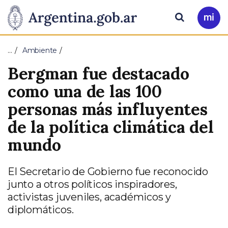
Pasar al contenido principal
Presidencia
Buscar
Ir
a
de
Mi
…
Ambiente
Arg
la
Bergman fue destacado
Nación
como una de las 100
personas más influyentes
de la política climática del
mundo
El Secretario de Gobierno fue reconocido
junto a otros políticos inspiradores,
activistas juveniles, académicos y
diplomáticos.