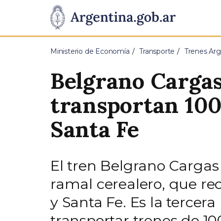
Pasar al contenido principal
Presidencia
de
Ministerio de Economía
Transporte
Trenes Arg
la
Belgrano Cargas:
Nación
transportan 100
Santa Fe
El tren Belgrano Cargas l
ramal cerealero, que rec
y Santa Fe. Es la tercer
transportar trenes de 10