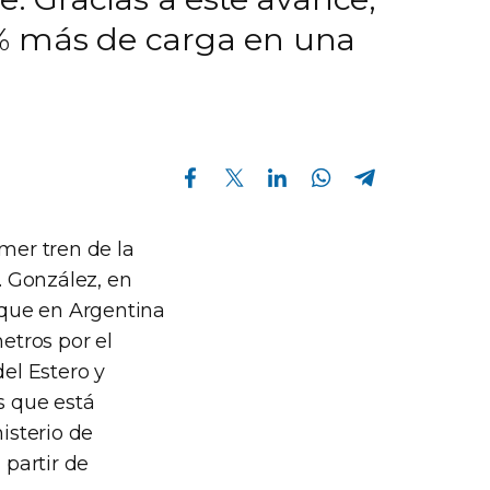
0% más de carga en una
Compartir en Facebook
Compartir en Twitter
Compartir en Linkedin
Compartir en Whatsapp
Compartir en Telegram
mer tren de la
. González, en
z que en Argentina
etros por el
del Estero y
s que está
isterio de
 partir de