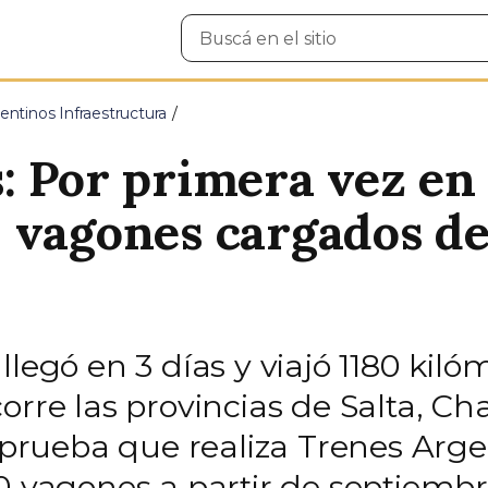
Buscar
en
el
sitio
entinos Infraestructura
 Por primera vez en e
 vagones cargados de
legó en 3 días y viajó 1180 kilóm
orre las provincias de Salta, Ch
a prueba que realiza Trenes Arg
0 vagones a partir de septiembr