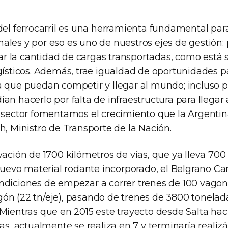
del ferrocarril es una herramienta fundamental par
ales y por eso es uno de nuestros ejes de gestión:
 la cantidad de cargas transportadas, como está 
ogísticos. Además, trae igualdad de oportunidades p
a que puedan competir y llegar al mundo; incluso 
an hacerlo por falta de infraestructura para llegar 
l sector fomentamos el crecimiento que la Argentin
h, Ministro de Transporte de la Nación.
vación de 1700 kilómetros de vías, que ya lleva 700
 nuevo material rodante incorporado, el Belgrano Ca
ndiciones de empezar a correr trenes de 100 vago
ón (22 tn/eje), pasando de trenes de 3800 tonelad
 Mientras que en 2015 este trayecto desde Salta hac
ías, actualmente se realiza en 7 y terminaría realiz