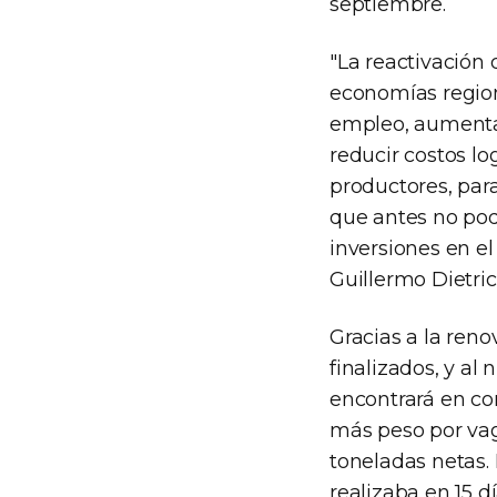
septiembre.
"La reactivación 
economías region
empleo, aumentar
reducir costos l
productores, par
que antes no podí
inversiones en e
Guillermo Dietric
Gracias a la reno
finalizados, y al
encontrará en co
más peso por vag
toneladas netas.
realizaba en 15 d