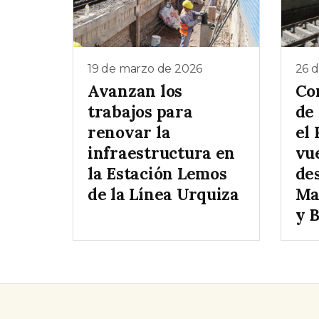
19 de marzo de 2026
26 d
Avanzan los
Co
trabajos para
de
renovar la
el
infraestructura en
vu
la Estación Lemos
des
de la Línea Urquiza
Ma
y 