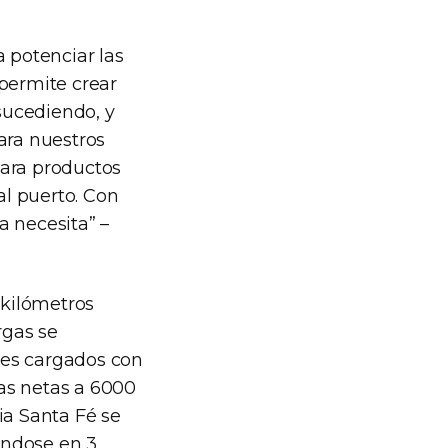
a potenciar las
 permite crear
sucediendo, y
ara nuestros
para productos
al puerto. Con
a necesita” –
 kilómetros
rgas se
nes cargados con
as netas a 6000
ia Santa Fé se
ándose en 3.