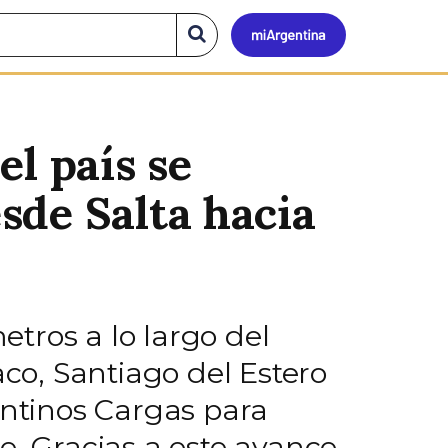
Mi
Buscar
en
el
Argen
sitio
l país se
sde Salta hacia
etros a lo largo del
aco, Santiago del Estero
entinos Cargas para
e. Gracias a este avance,