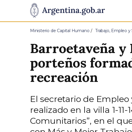
Pasar al contenido principal
Presidencia
de
Ministerio de Capital Humano
Trabajo, Empleo y 
la
Barroetaveña y 
Nación
porteños formad
recreación
El secretario de Empleo
realizado en la villa 1-1
Comunitarios”, en el qu
con Más y Mejor Trabajo 