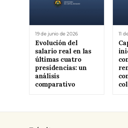
19 de junio de 2026
11 d
Evolución del
Ca
salario real en las
ini
últimas cuatro
co
presidencias: un
re
análisis
co
comparativo
col