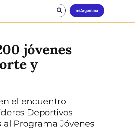
Mi
Buscar
en
el
Argen
sitio
200 jóvenes
orte y
 en el encuentro
Líderes Deportivos
os al Programa Jóvenes