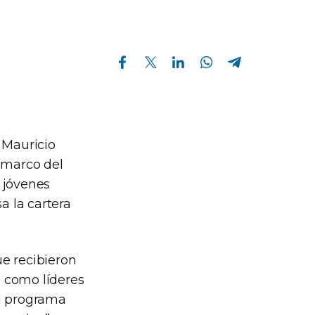
Compartir en Facebook
Compartir en Twitter
Compartir en Linkedin
Compartir en Whatsapp
Compartir en Telegram
 Mauricio
l marco del
 jóvenes
 la cartera
e recibieron
 como líderes
el programa