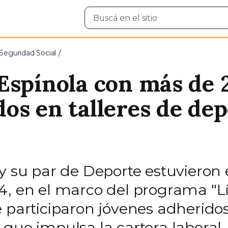
Buscar
en
el
sitio
Seguridad Social
Espínola con más de 
os en talleres de dep
 y su par de Deporte estuvieron
1-14, en el marco del programa "
e participaron jóvenes adherid
que impulsa la cartera laboral.