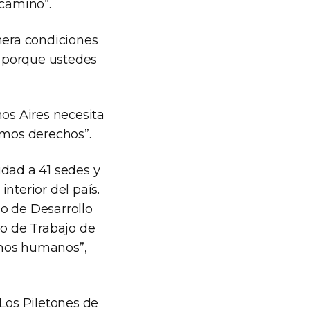
camino”.
nera condiciones
 porque ustedes
nos Aires necesita
smos derechos”.
idad a 41 sedes y
nterior del país.
o de Desarrollo
io de Trabajo de
echos humanos”,
 Los Piletones de