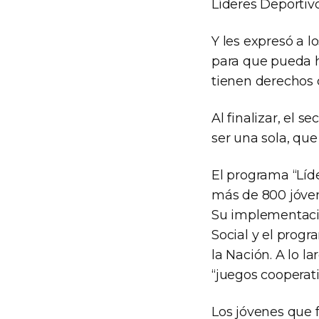
Líderes Deporti
Y les expresó a 
para que pueda h
tienen derechos 
Al finalizar, el 
ser una sola, qu
El programa “Líd
más de 800 jóvene
Su implementació
Social y el progr
la Nación. A lo l
“juegos cooperati
Los jóvenes que f