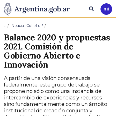
Pasar al contenido principal
Presidencia
Buscar
Ir
a
de
Mi
…
Noticias CoFeFuP
Arg
la
Balance 2020 y propuestas
Nación
2021. Comisión de
Gobierno Abierto e
Innovación
A partir de una visión consensuada
federalmente, este grupo de trabajo se
propone no sólo como una instancia de
intercambio de experiencias y recursos
sino fundamentalmente como un ámbito
institucional de creación conjunta y