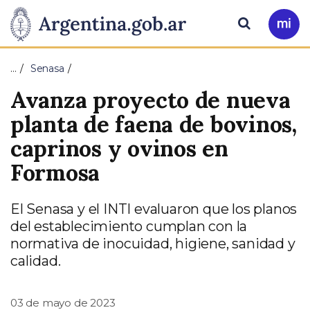
Pasar al contenido principal
Presidencia
Buscar
Ir
a
de
Mi
…
Senasa
Arg
la
Avanza proyecto de nueva
Nación
planta de faena de bovinos,
caprinos y ovinos en
Formosa
El Senasa y el INTI evaluaron que los planos
del establecimiento cumplan con la
normativa de inocuidad, higiene, sanidad y
calidad.
03 de mayo de 2023