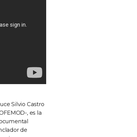
ce Silvio Castro
 COFEMOD-, es la
 documental
enclador de