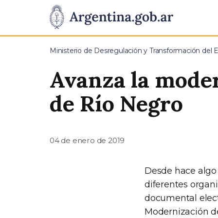
Pasar al contenido principal
Presidencia
de
Ministerio de Desregulación y Transformación del 
la
Avanza la moder
Nación
de Río Negro
04 de enero de 2019
Desde hace algo 
diferentes organ
documental elect
Modernización de