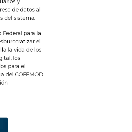
uarios y
greso de datos al
s del sistema.
 Federal para la
sburocratizar el
la la vida de los
tal, los
os para el
taria del COFEMOD
ión