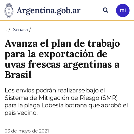
Pasar al contenido principal
Presidencia
Buscar
Ir
a
de
Mi
…
Senasa
Arg
la
Avanza el plan de trabajo
Nación
para la exportación de
uvas frescas argentinas a
Brasil
Los envíos podrán realizarse bajo el
Sistema de Mitigación de Riesgo (SMR)
para la plaga Lobesia botrana que aprobó el
país vecino.
03 de mayo de 2021