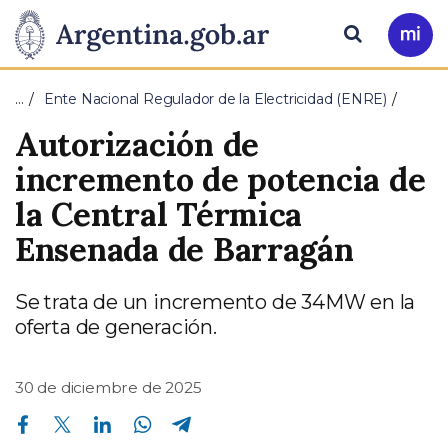
Pasar al contenido principal
Presidencia
Buscar
Ir
a
de
Mi
…
Ente Nacional Regulador de la Electricidad (ENRE)
Arg
la
Autorización de
Nación
incremento de potencia de
la Central Térmica
Ensenada de Barragán
Se trata de un incremento de 34MW en la
oferta de generación.
30 de diciembre de 2025
Compartir en Facebook
Compartir en Twitter
Compartir en Linkedin
Compartir en Whatsapp
Compartir en Telegram