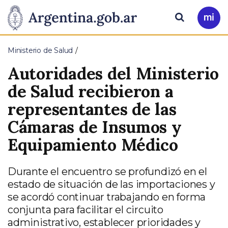
Pasar al contenido principal
Presidencia
Buscar
Ir
a
de
Mi
Ministerio de Salud
Arg
la
Autoridades del Ministerio
Nación
de Salud recibieron a
representantes de las
Cámaras de Insumos y
Equipamiento Médico
Durante el encuentro se profundizó en el
estado de situación de las importaciones y
se acordó continuar trabajando en forma
conjunta para facilitar el circuito
administrativo, establecer prioridades y