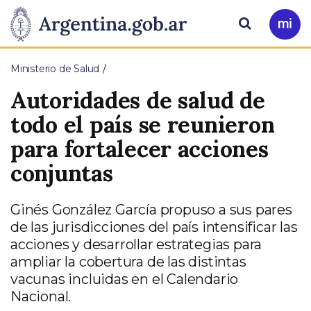
Pasar al contenido principal
Presidencia
Buscar
Ir
a
de
Mi
Ministerio de Salud
Arg
la
Autoridades de salud de
Nación
todo el país se reunieron
para fortalecer acciones
conjuntas
Ginés González García propuso a sus pares
de las jurisdicciones del país intensificar las
acciones y desarrollar estrategias para
ampliar la cobertura de las distintas
vacunas incluidas en el Calendario
Nacional.