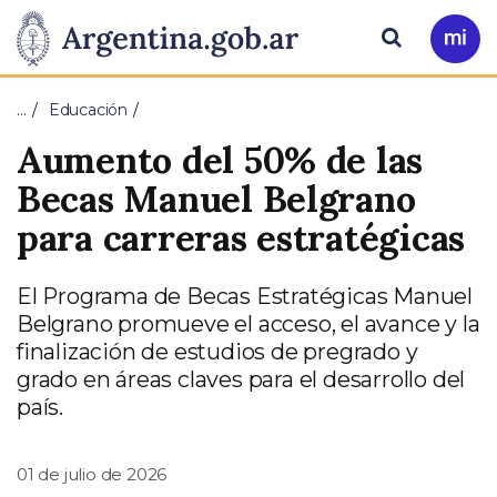
Pasar al contenido principal
Presidencia
Buscar
Ir
a
de
Mi
…
Educación
Arg
la
Aumento del 50% de las
Nación
Becas Manuel Belgrano
para carreras estratégicas
El Programa de Becas Estratégicas Manuel
Belgrano promueve el acceso, el avance y la
finalización de estudios de pregrado y
grado en áreas claves para el desarrollo del
país.
01 de julio de 2026