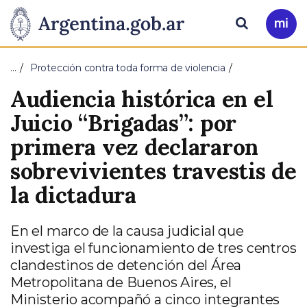
Pasar al contenido principal
Presidencia
Buscar
Ir
a
de
Mi
…
Protección contra toda forma de violencia
Arg
la
Audiencia histórica en el
Nación
Juicio “Brigadas”: por
primera vez declararon
sobrevivientes travestis de
la dictadura
En el marco de la causa judicial que
investiga el funcionamiento de tres centros
clandestinos de detención del Área
Metropolitana de Buenos Aires, el
Ministerio acompañó a cinco integrantes