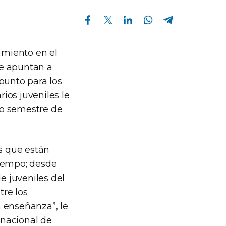
Compartir en Facebook
Compartir en Twitter
Compartir en Linkedin
Compartir en Whatsapp
Compartir en Telegram
amiento en el
ue apuntan a
punto para los
rios juveniles le
do semestre de
os que están
iempo; desde
 juveniles del
re los
 enseñanza”, le
 nacional de