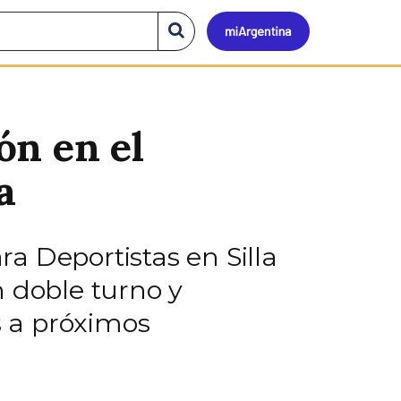
Mi
Buscar
en
el
Argen
sitio
ón en el
a
a Deportistas en Silla
n doble turno y
 a próximos