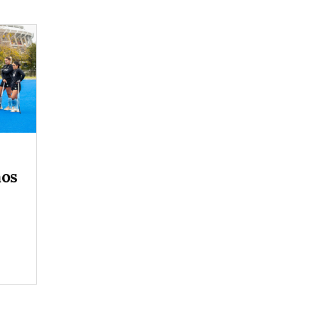
mos
l