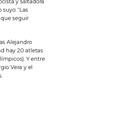
cista y saltadora
 suyo: “Las
 que seguir
as Alejandro
ad hay 20 atletas
ímpicos). Y entre
gio Vera y el
.