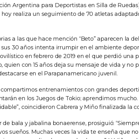
ión Argentina para Deportistas en Silla de Ruedas)
 hoy realiza un seguimiento de 70 atletas adaptado
orias a las que hace mención “Beto” aparecen la del
 sus 30 años intenta irrumpir en el ambiente deport
ilístico en febrero de 2019 en el que perdió una pi
o, quien con 15 años deja su mensaje de vida y no 
destacarse en el Parapanamericano juvenil.
 compartimos entrenamientos con grandes deporti
entarán en los Juegos de Tokio; aprendimos mucho
idable”, coincidieron Cabrera y Miño finalizada la c
r de bala y jabalina bonaerense, prosiguió: “Siempr
os sueños. Muchas veces la vida te enseña que no