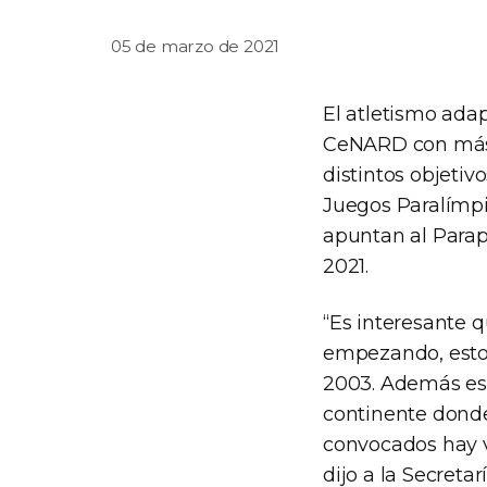
05 de marzo de 2021
El atletismo ada
CeNARD con más d
distintos objeti
Juegos Paralímpic
apuntan al Parap
2021.
“Es interesante q
empezando, esto
2003. Además est
continente donde
convocados hay v
dijo a la Secreta