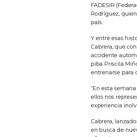
FADESIR (Federac
Rodríguez, quien
país.
Y entre esas hist
Cabrera, que con
accidente automov
piba Priscila Miñ
entrenarse para 
“En esta semana
ellos nos repres
experiencia inolv
Cabrera, lanzado
en busca de nuev