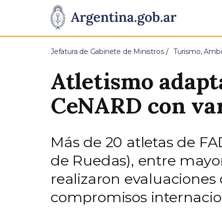
Pasar al contenido principal
Presidencia
de
Jefatura de Gabinete de Ministros
Turismo, Ambi
la
Atletismo adapt
Nación
CeNARD con vari
Más de 20 atletas de FA
de Ruedas), entre mayor
realizaron evaluacione
compromisos internacio