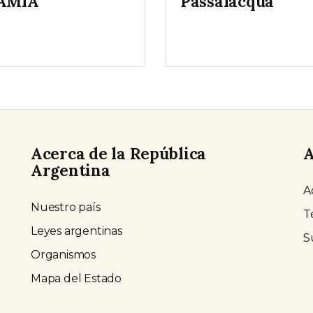
 AMIA
Passalacqua
Acerca de la República
A
Argentina
A
Nuestro país
T
Leyes argentinas
S
Organismos
Mapa del Estado