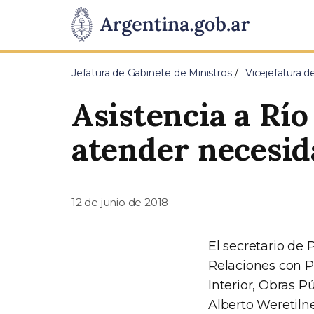
Pasar al contenido principal
Presidencia
de
Jefatura de Gabinete de Ministros
Vicejefatura d
la
Asistencia a Rí
Nación
atender necesid
12 de junio de 2018
El secretario de 
Relaciones con Pr
Interior, Obras P
Alberto Weretilne