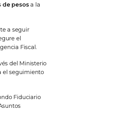
s de pesos
a la
te a seguir
egure el
encia Fiscal.
vés del Ministerio
ra el seguimiento
ondo Fiduciario
 Asuntos