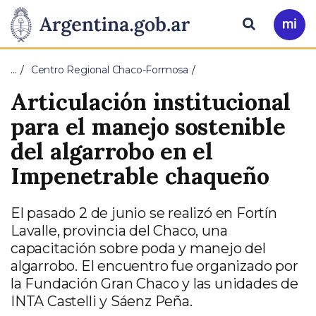
Pasar al contenido principal
Presidencia
Buscar
Ir
a
de
Mi
…
Centro Regional Chaco-Formosa
Arg
la
Articulación institucional
Nación
para el manejo sostenible
del algarrobo en el
Impenetrable chaqueño
El pasado 2 de junio se realizó en Fortín
Lavalle, provincia del Chaco, una
capacitación sobre poda y manejo del
algarrobo. El encuentro fue organizado por
la Fundación Gran Chaco y las unidades de
INTA Castelli y Sáenz Peña.