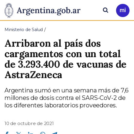
Pasar al contenido principal
Presidencia
Buscar
Ir
a
de
Mi
Ministerio de Salud
Arg
la
Arribaron al país dos
Nación
cargamentos con un total
de 3.293.400 de vacunas de
AstraZeneca
Argentina sumó en una semana más de 7,6
millones de dosis contra el SARS-CoV-2 de
los diferentes laboratorios proveedores.
10 de octubre de 2021
Compartir en Facebook
Compartir en Twitter
Compartir en Linkedin
Compartir en Whatsapp
Compartir en Telegram