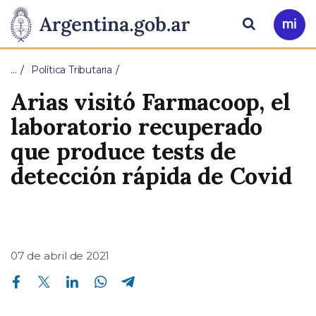
Pasar al contenido principal
Presidencia
Buscar
Ir
a
de
Mi
…
Política Tributaria
Arg
la
Arias visitó Farmacoop, el
Nación
laboratorio recuperado
que produce tests de
detección rápida de Covid
07 de abril de 2021
Compartir en Facebook
Compartir en Twitter
Compartir en Linkedin
Compartir en Whatsapp
Compartir en Telegram