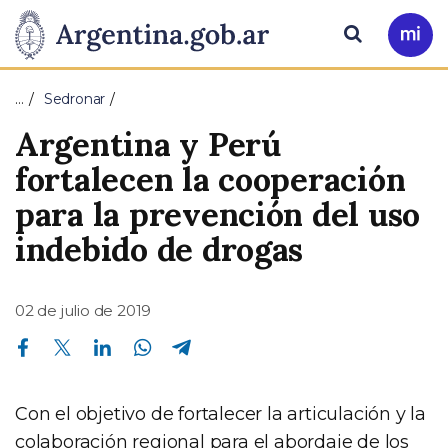
Pasar al contenido principal
Presidencia
Buscar
Ir
a
de
Mi
…
Sedronar
Arg
la
Argentina y Perú
Nación
fortalecen la cooperación
para la prevención del uso
indebido de drogas
02 de julio de 2019
Compartir en Facebook
Compartir en Twitter
Compartir en Linkedin
Compartir en Whatsapp
Compartir en Telegram
Con el objetivo de fortalecer la articulación y la
colaboración regional para el abordaje de los