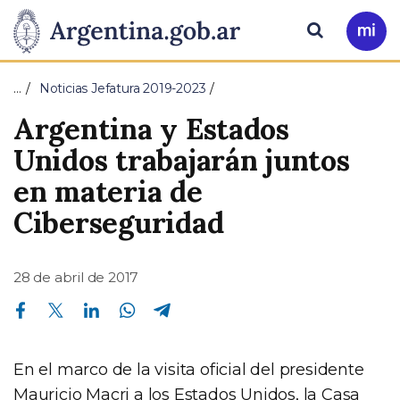
Pasar al contenido principal
Presidencia
Buscar
Ir
a
de
Mi
…
Noticias Jefatura 2019-2023
Arg
la
Argentina y Estados
Nación
Unidos trabajarán juntos
en materia de
Ciberseguridad
28 de abril de 2017
Compartir en Facebook
Compartir en Twitter
Compartir en Linkedin
Compartir en Whatsapp
Compartir en Telegram
En el marco de la visita oficial del presidente
Mauricio Macri a los Estados Unidos, la Casa