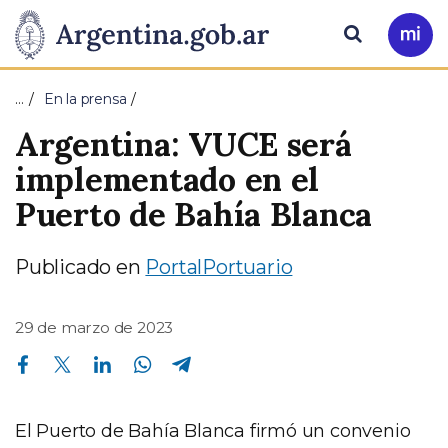
Pasar al contenido principal
Presidencia
Buscar
Ir
a
de
Mi
…
En la prensa
Arg
la
Argentina: VUCE será
Nación
implementado en el
Puerto de Bahía Blanca
Publicado en
PortalPortuario
29 de marzo de 2023
Compartir en Facebook
Compartir en Twitter
Compartir en Linkedin
Compartir en Whatsapp
Compartir en Telegram
El Puerto de Bahía Blanca firmó un convenio