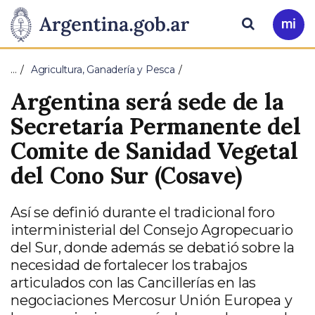
Pasar al contenido principal
Presidencia
Buscar
Ir
a
de
Mi
…
Agricultura, Ganadería y Pesca
Arg
la
Argentina será sede de la
Nación
Secretaría Permanente del
Comite de Sanidad Vegetal
del Cono Sur (Cosave)
Así se definió durante el tradicional foro
interministerial del Consejo Agropecuario
del Sur, donde además se debatió sobre la
necesidad de fortalecer los trabajos
articulados con las Cancillerías en las
negociaciones Mercosur Unión Europea y