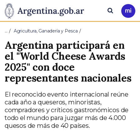
Pasar al contenido principal
Presidencia
Buscar
Ir
a
de
Mi
…
Agricultura, Ganadería y Pesca
Arg
la
Argentina participará en
Nación
el "World Cheese Awards
2025" con doce
representantes nacionales
El reconocido evento internacional reúne
cada año a queseros, minoristas,
compradores y críticos gastronómicos de
todo el mundo para juzgar más de 4.000
quesos de más de 40 países.