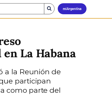
Mi
Buscar
en
el
Argen
sitio
reso
l en La Habana
ió a la Reunión de
 que participan
iza como parte del