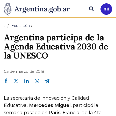
Pasar al contenido principal
Presidencia
Buscar
Ir
a
de
Mi
…
Educación
Arg
la
Argentina participa de la
Nación
Agenda Educativa 2030 de
la UNESCO
05 de marzo de 2018
Compartir en Facebook
Compartir en Twitter
Compartir en Linkedin
Compartir en Whatsapp
Compartir en Telegram
La secretaria de Innovación y Calidad
Educativa,
Mercedes Miguel
, participó la
semana pasada en
París
, Francia, de la 4ta