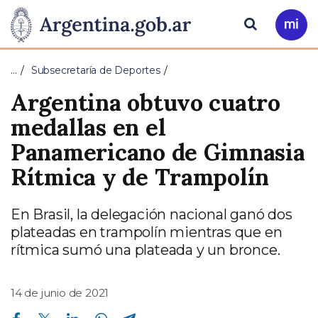
Pasar al contenido principal
Presidencia
Buscar
Ir
a
de
Mi
…
Subsecretaría de Deportes
Arg
la
Argentina obtuvo cuatro
Nación
medallas en el
Panamericano de Gimnasia
Rítmica y de Trampolín
En Brasil, la delegación nacional ganó dos
plateadas en trampolín mientras que en
rítmica sumó una plateada y un bronce.
14 de junio de 2021
Compartir en Facebook
Compartir en Twitter
Compartir en Linkedin
Compartir en Whatsapp
Compartir en Telegram