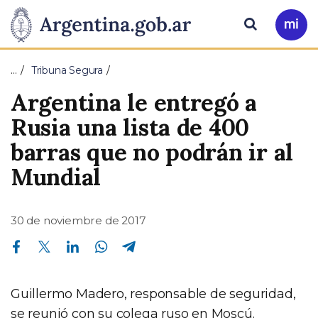
Pasar al contenido principal
Presidencia
Buscar
Ir
a
de
Mi
…
Tribuna Segura
Arg
la
Argentina le entregó a
Nación
Rusia una lista de 400
barras que no podrán ir al
Mundial
30 de noviembre de 2017
Compartir en Facebook
Compartir en Twitter
Compartir en Linkedin
Compartir en Whatsapp
Compartir en Telegram
Guillermo Madero, responsable de seguridad,
se reunió con su colega ruso en Moscú.