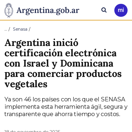
Pasar al contenido principal
Presidencia
Buscar
Ir
a
de
Mi
…
Senasa
Arg
la
Argentina inició
Nación
certificación electrónica
con Israel y Dominicana
para comerciar productos
vegetales
Ya son 46 los países con los que el SENASA
implementa esta herramienta ágil, segura y
transparente que ahorra tiempo y costos.
18 de noviembre de 2025