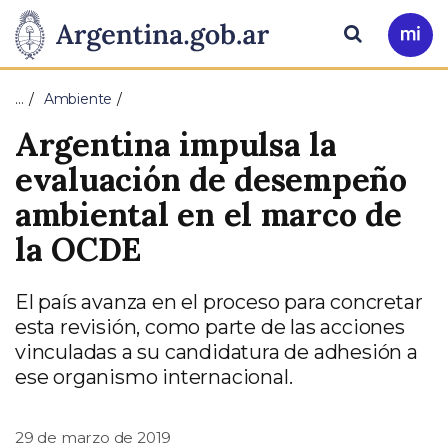
Pasar al contenido principal
Presidencia
Buscar
Ir
a
de
Mi
…
Ambiente
Arg
la
Argentina impulsa la
Nación
evaluación de desempeño
ambiental en el marco de
la OCDE
El país avanza en el proceso para concretar
esta revisión, como parte de las acciones
vinculadas a su candidatura de adhesión a
ese organismo internacional.
29 de marzo de 2019