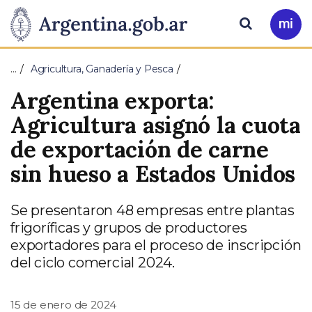
Pasar al contenido principal
Presidencia
Buscar
Ir
a
de
Mi
…
Agricultura, Ganadería y Pesca
Arg
la
Argentina exporta:
Nación
Agricultura asignó la cuota
de exportación de carne
sin hueso a Estados Unidos
Se presentaron 48 empresas entre plantas
frigoríficas y grupos de productores
exportadores para el proceso de inscripción
del ciclo comercial 2024.
15 de enero de 2024