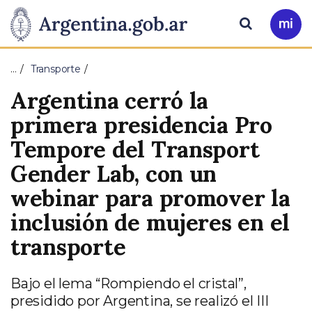
Pasar al contenido principal
Presidencia
Buscar
Ir
a
de
Mi
…
Transporte
Arg
la
Argentina cerró la
Nación
primera presidencia Pro
Tempore del Transport
Gender Lab, con un
webinar para promover la
inclusión de mujeres en el
transporte
Bajo el lema “Rompiendo el cristal”,
presidido por Argentina, se realizó el III