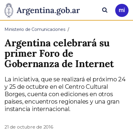
Pasar al contenido principal
Presidencia
Buscar
Ir
a
de
Mi
Ministerio de Comunicaciones
Arg
la
Argentina celebrará su
Nación
primer Foro de
Gobernanza de Internet
La iniciativa, que se realizará el próximo 24
y 25 de octubre en el Centro Cultural
Borges, cuenta con ediciones en otros
países, encuentros regionales y una gran
instancia internacional.
21 de octubre de 2016