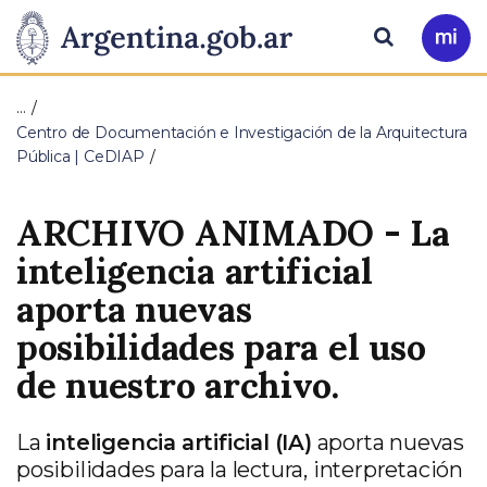
Pasar al contenido principal
Presidencia
Buscar
Ir
a
de
Mi
…
Arg
la
Centro de Documentación e Investigación de la Arquitectura
Pública | CeDIAP
Nación
ARCHIVO ANIMADO - La
inteligencia artificial
aporta nuevas
posibilidades para el uso
de nuestro archivo.
La
inteligencia artificial (IA)
aporta nuevas
posibilidades para la lectura, interpretación