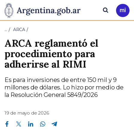
Pasar al contenido principal
Presidencia
Buscar
Ir
a
de
Mi
…
ARCA
Arg
la
ARCA reglamentó el
Nación
procedimiento para
adherirse al RIMI
Es para inversiones de entre 150 mil y 9
millones de dólares. Lo hizo por medio de
la Resolución General 5849/2026
19 de mayo de 2026
Compartir en Facebook
Compartir en Twitter
Compartir en Linkedin
Compartir en Whatsapp
Compartir en Telegram