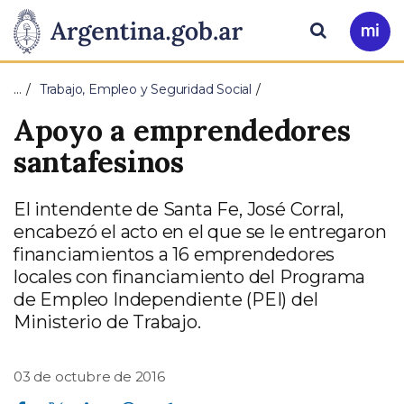
Pasar al contenido principal
Presidencia
Buscar
Ir
a
de
Mi
…
Trabajo, Empleo y Seguridad Social
Arg
la
Apoyo a emprendedores
Nación
santafesinos
El intendente de Santa Fe, José Corral,
encabezó el acto en el que se le entregaron
financiamientos a 16 emprendedores
locales con financiamiento del Programa
de Empleo Independiente (PEI) del
Ministerio de Trabajo.
03 de octubre de 2016
Compartir en Facebook
Compartir en Twitter
Compartir en Linkedin
Compartir en Whatsapp
Compartir en Telegram