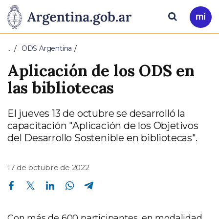
Pasar al contenido principal
Presidencia
Buscar
Ir
a
de
Mi
…
ODS Argentina
Arg
la
Aplicación de los ODS en
Nación
las bibliotecas
El jueves 13 de octubre se desarrolló la
capacitación "Aplicación de los Objetivos
del Desarrollo Sostenible en bibliotecas".
17 de octubre de 2022
Compartir en Facebook
Compartir en Twitter
Compartir en Linkedin
Compartir en Whatsapp
Compartir en Telegram
Con más de 600 participantes, en modalidad